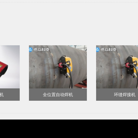
机
全位置自动焊机
环缝焊接机