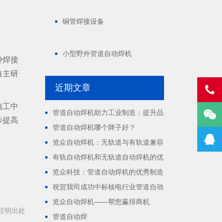
铜管焊接设备
小型野外管道自动焊机
种焊接
自主研
近期文章
施工中
管道自动焊机助力工业制造：提升品
步提高
质与效率
管道自动焊机哪个牌子好？
览众自动焊机：无轨道与有轨道兼容
的焊接利器
有轨自动焊机和无轨道自动焊机的优
缺点
览众科技：管道自动焊机的优秀制造
商
祝贺我司成功中标核电行业管道自动
焊机采购项目
览众自动焊机——帮您赢得商机
载请注明出处
管道自动焊