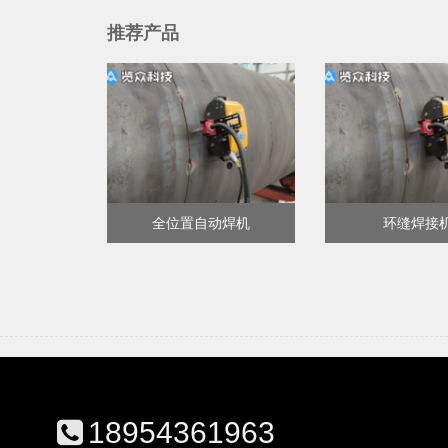
推荐产品
全位置自动焊机
环缝焊接
18954361963